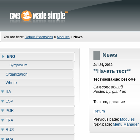
You are here:
Default Extensions
»
Modules
»
News
News
ENG
Jul 24, 2012
Symposium
**Начать тест**
Organization
Тестирование: резюме
Where
Category: общий
ITA
Posted by: gianfrus
ESP
Тест: содержание
POR
Return
Previous page:
Modules
FRA
Next page:
Menu Manager
RUS
ARA