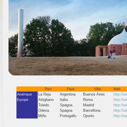
Parc
Pays
Ville
Web
La Reja
Argentina
Buenos Aires
http://w
Amérique
Attigliano
Italia
Roma
http://w
Europe
Toledo
Spagna
Madrid
http://w
Odena
Spagna
Barcellona
http://t
Miño
Portogallo
Oporto
http://