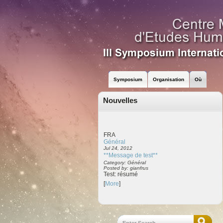
Symposium
Organisation
Où
Nouvelles
FRA
Général
Jul 24, 2012
**Message de test**
Category: Général
Posted by: gianfrus
Test: résumé
[
More
]