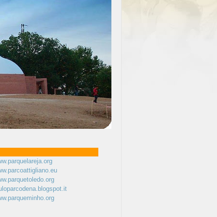
ww.parquelareja.org
ww.parcoattigliano.eu
ww.parquetoledo.org
auloparcodena.blogspot.it
www.parqueminho.org