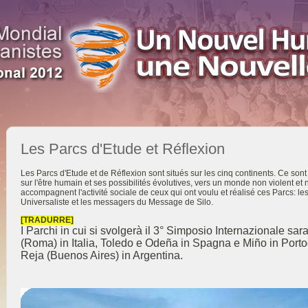
Les Parcs d'Etude et Réflexion
Les Parcs d'Etude et de Réflexion sont situés sur les cinq continents. Ce sont 
sur l'être humain et ses possibilités évolutives, vers un monde non violent et n
accompagnent l'activité sociale de ceux qui ont voulu et réalisé ces Parcs:
Universaliste et les messagers du Message de Silo.
[TRADURRE]
I Parchi in cui si svolgerà il 3° Simposio Internazionale sar
(Roma) in Italia, Toledo e Odeña in Spagna e Miño in Porto
Reja (Buenos Aires) in Argentina.