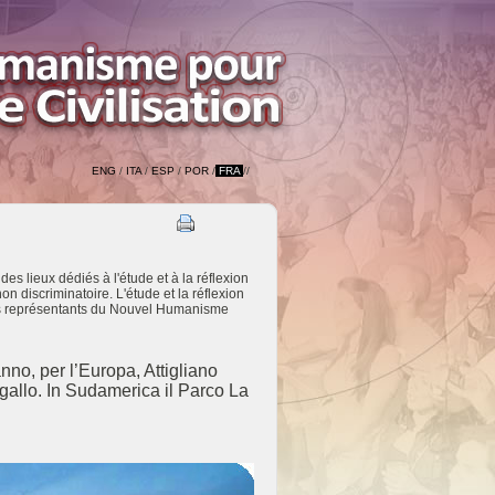
ENG
/
ITA
/
ESP
/
POR
/
FRA
//
des lieux dédiés à l'étude et à la réflexion
on discriminatoire. L'étude et la réflexion
 les représentants du Nouvel Humanisme
anno, per l’Europa, Attigliano
gallo. In Sudamerica il Parco La