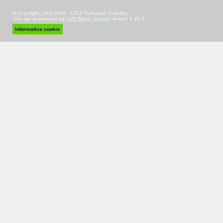
© Copyright 2004-2026 - CSU "Salvatore Puledda"
This site is powered by
CMS Made Simple
version 1.10.3
Informativa cookie