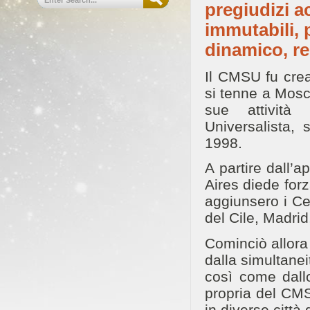
pregiudizi a
immutabili, 
dinamico, rel
Il CMSU fu cre
si tenne a Mosca
sue attività 
Universalista, 
1998.
A partire dall’a
Aires diede for
aggiunsero i Ce
del Cile, Madri
Cominciò allora 
dalla simultaneit
così come dallo
propria del CMS
in diverse città