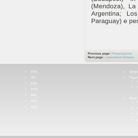
(Mendoza), La
Argentina; Los
Paraguay) e per
Previous page:
Presentazione
Next page:
I precedenti Simposi
ENG
Simpo
ITA
Organ
ESP
POR
FRA
Dove
RUS
ARA