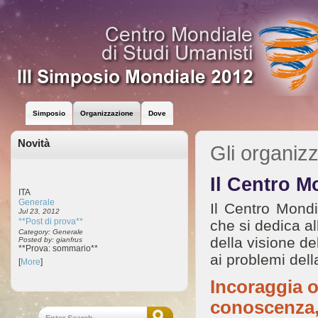
Simposio
Organizzazione
Dove
Novità
Gli organizz
Il Centro M
ITA
Generale
Il Centro Mond
Jul 23, 2012
**Post di prova**
che si dedica al
Category: Generale
della visione d
Posted by: gianfrus
**Prova: sommario**
ai problemi dell
[
More
]
Incoraggia o
conoscenza, a