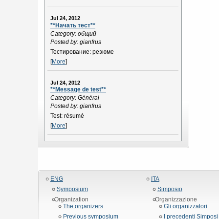
Jul 24, 2012
**Начать тест**
Category: общий
Posted by: gianfrus
Тестирование: резюме
[
More
]
Jul 24, 2012
**Message de test**
Category: Général
Posted by: gianfrus
Test: résumé
[
More
]
ENG
ITA
Symposium
Simposio
Organization
Organizzazione
The organizers
Gli organizzatori
Previous symposium
I precedenti Simposi