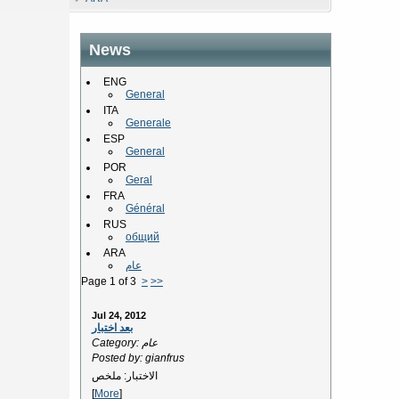
News
ENG
General
ITA
Generale
ESP
General
POR
Geral
FRA
Général
RUS
общий
ARA
عام
Page 1 of 3
>
>>
Jul 24, 2012
بعد اختبار
Category: عام
Posted by: gianfrus
الاختبار: ملخص
[
More
]