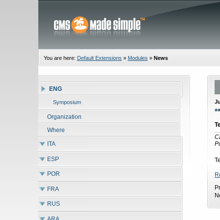
You are here:
Default Extensions
»
Modules
»
News
ENG
Ju
Symposium
*
Organization
Т
Where
C
ITA
P
ESP
Т
POR
R
P
FRA
N
RUS
ARA