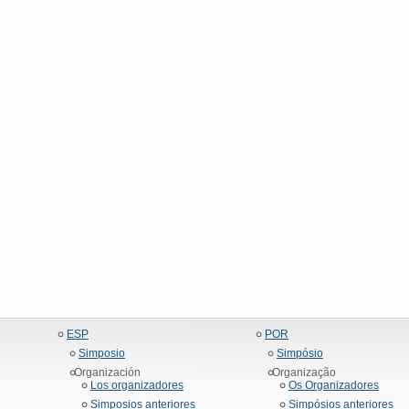
ESP
POR
Simposio
Simpósio
Organización
Organização
Los organizadores
Os Organizadores
Simposios anteriores
Simpósios anteriores