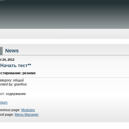
News
l 24, 2012
*Начать тест**
естирование: резюме
ategory: общий
osted by: gianfrus
ест: содержание
eturn
revious page:
Modules
ext page:
Menu Manager