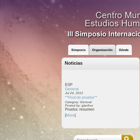
Simposio
Organización
Dónde
Noticias
ESP
General
Jul 24, 2012
**Post de prueba**
Category: General
Posted by: gianfrus
Prueba: resumen
[
More
]