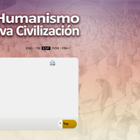
ENG
/
ITA
/
ESP
/
POR
/
FRA
//
^ Top