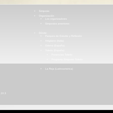
Simposio
Organización
Los organizadores
Simposios anteriores
Dónde
Parques de Estudio y Reflexión
Attigliano (Italia)
Odena (España)
Toledo (España)
Ponencias Toledo
Programa Simposio Toledo
La Reja (Latinoamerica)
.10.3