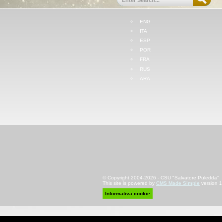
ENG
ITA
ESP
POR
FRA
RUS
ARA
© Copyright 2004-2026 - CSU "Salvatore Puledda"
This site is powered by
CMS Made Simple
version 1
Informativa cookie