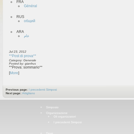
FRA
Général
RUS
общий
ARA
عام
Jul 23, 2012
**Post di prova**
Category: Generale
Posted by: gianfrus
**Prova: sommario**
[
More
]
Previous page:
I precedenti Simposi
Next page:
Attigliano
Simposio
Organizzazione
Gli organizzatori
I precedenti Simposi
Dove