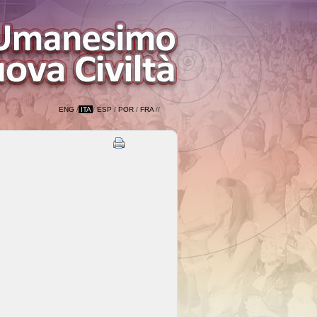
ENG
/
ITA
/
ESP
/
POR
/
FRA
//