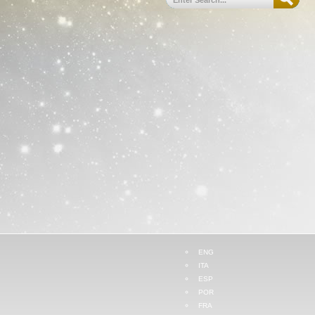
ENG
ITA
ESP
POR
FRA