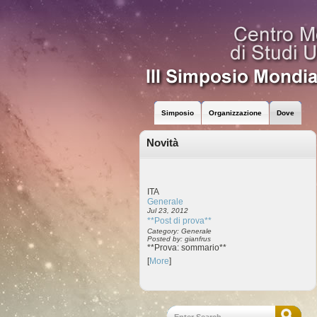
Simposio
Organizzazione
Dove
Novità
ITA
Generale
Jul 23, 2012
**Post di prova**
Category: Generale
Posted by: gianfrus
**Prova: sommario**
[
More
]